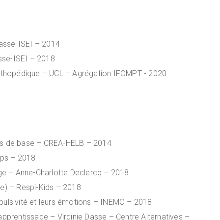
nasse-ISEI – 2014
sse-ISEI – 2018
e Orthopédique – UCL – Agrégation IFOMPT - 2020
rs de base – CREA-HELB – 2014
rps – 2018
arge – Anne-Charlotte Declercq – 2018
re) – Respi-Kids – 2018
mpulsivité et leurs émotions – INEMO – 2018
’apprentissage – Virginie Dasse – Centre Alternatives –